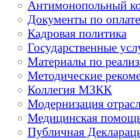
Антимонопольный к
Документы по оплате
Кадровая политика
Государственные усл
Материалы по реали
Методические реком
Коллегия МЗКК
Модернизация отрасл
Медицинская помощ
Публичная Деклараци