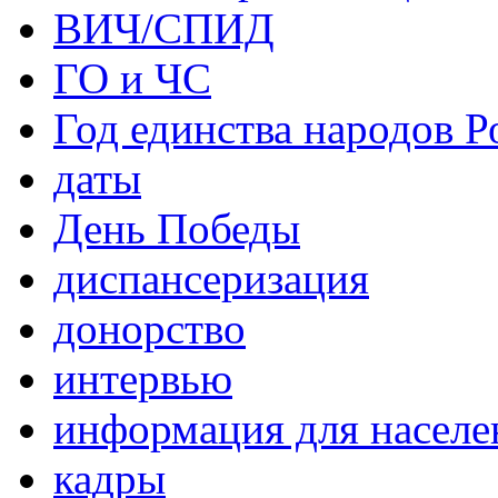
ВИЧ/СПИД
ГО и ЧС
Год единства народов Р
даты
День Победы
диспансеризация
донорство
интервью
информация для населе
кадры