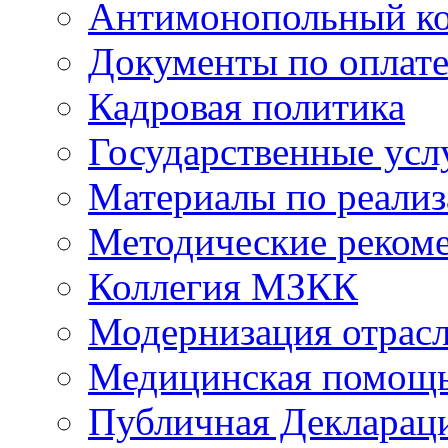
Антимонопольный к
Документы по оплате
Кадровая политика
Государственные усл
Материалы по реали
Методические реком
Коллегия МЗКК
Модернизация отрасл
Медицинская помощ
Публичная Деклараци