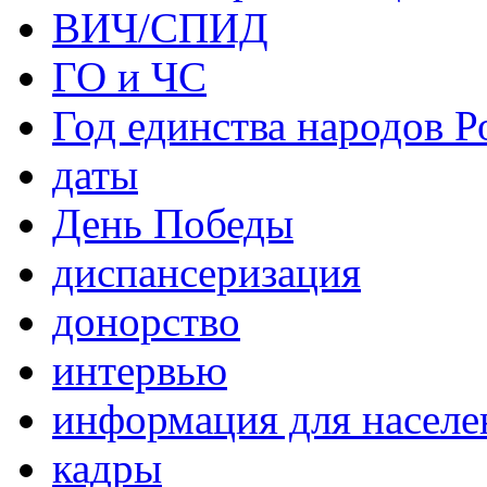
ВИЧ/СПИД
ГО и ЧС
Год единства народов Р
даты
День Победы
диспансеризация
донорство
интервью
информация для населе
кадры