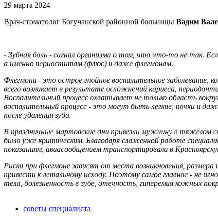
29 марта 2024
Врач-стоматолог Богучанской районной больницы
Вадим Вале
-
Зубная боль - сигнал организма о том, что что-то не так. 
а именно периоститам (флюс) и даже флегмонам
.
Флегмона -
это острое гнойное воспалительное заболевание, 
всего возникает в результате осложнений кариеса, периодонт
Воспалительный процесс охватывает не только область вокруг б
воспалительный процесс - это могут быть легкие, почки и даж
после удаления зуба.
В праздничные мартовские дни привезли мужчину в тяжёлом со
было уже критическим. Благодаря слаженной работе специалис
показаниям, авиасообщением транспортировали в Красноярскую
Риски при флегмоне зависят от места возникновения, размера
привести к летальному исходу.
Поэтому самое главное - не иг
тела, болезненность в зубе, отечность, гиперемия кожных пок
советы специалиста