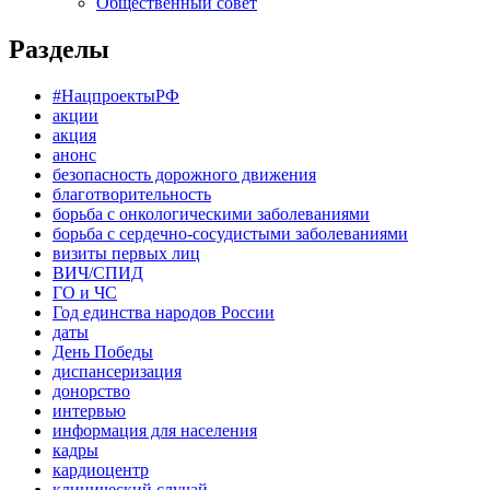
Общественный совет
Разделы
#НацпроектыРФ
акции
акция
анонс
безопасность дорожного движения
благотворительность
борьба с онкологическими заболеваниями
борьба с сердечно-сосудистыми заболеваниями
визиты первых лиц
ВИЧ/СПИД
ГО и ЧС
Год единства народов России
даты
День Победы
диспансеризация
донорство
интервью
информация для населения
кадры
кардиоцентр
клинический случай