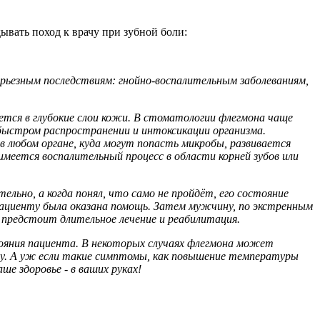
дывать поход к врачу при зубной боли:
ерьезным последствиям: гнойно-воспалительным заболеваниям,
тся в глубокие слои кожи. В стоматологии флегмона чаще
 быстром распространении и интоксикации организма.
 в любом органе, куда могут попасть микробы, развивается
имеется воспалительный процесс в области корней зубов или
ьно, а когда понял, что само не пройдёт, его состояние
 пациенту была оказана помощь. Затем мужчину, по экстренным
 предстоит длительное лечение и реабилитация.
тояния пациента. В некоторых случаях флегмона может
огу. А уж если такие симптомы, как повышение температуры
е здоровье - в ваших руках!