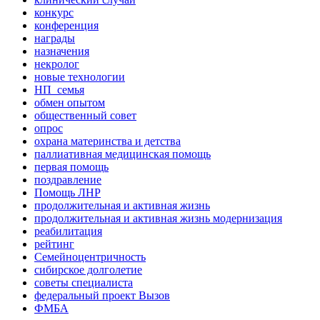
конкурс
конференция
награды
назначения
некролог
новые технологии
НП_семья
обмен опытом
общественный совет
опрос
охрана материнства и детства
паллиативная медицинская помощь
первая помощь
поздравление
Помощь ЛНР
продолжительная и активная жизнь
продолжительная и активная жизнь модернизация
реабилитация
рейтинг
Семейноцентричность
сибирское долголетие
советы специалиста
федеральный проект Вызов
ФМБА