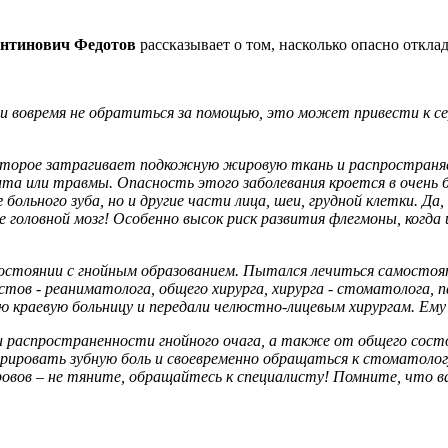
нтинович Федотов
рассказывает о том, насколько опасно откла
Если вовремя не обратиться за помощью, это может привести к с
которое затрагивает подкожную жировую ткань и распространяе
ита или травмы. Опасность этого заболевания кроется в очень
ольного зуба, но и другие части лица, шеи, грудной клетки. Да,
е головной мозг! Особенно высок риск развития флегмоны, когда 
стоянии с гнойным образованием. Пытался лечиться самостоятел
тов - реаниматолога, общего хирурга, хирурга - стоматолога,
 краевую больницу и передали челюстно-лицевым хирургам. Ему
 и распространенности гнойного очага, а также от общего сос
норировать зубную боль и своевременно обращаться к стоматол
ровов – не тяните, обращайтесь к специалисту! Помните, что ваш