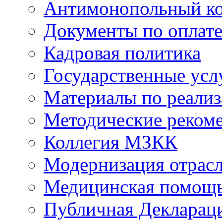
Антимонопольный к
Документы по оплате
Кадровая политика
Государственные усл
Материалы по реали
Методические реком
Коллегия МЗКК
Модернизация отрасл
Медицинская помощ
Публичная Деклараци