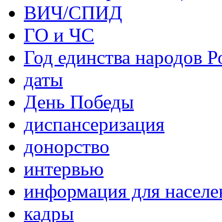
ВИЧ/СПИД
ГО и ЧС
Год единства народов Р
даты
День Победы
диспансеризация
донорство
интервью
информация для населе
кадры