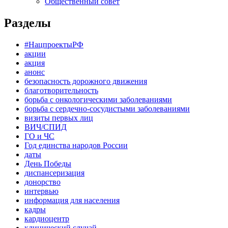
Общественный совет
Разделы
#НацпроектыРФ
акции
акция
анонс
безопасность дорожного движения
благотворительность
борьба с онкологическими заболеваниями
борьба с сердечно-сосудистыми заболеваниями
визиты первых лиц
ВИЧ/СПИД
ГО и ЧС
Год единства народов России
даты
День Победы
диспансеризация
донорство
интервью
информация для населения
кадры
кардиоцентр
клинический случай