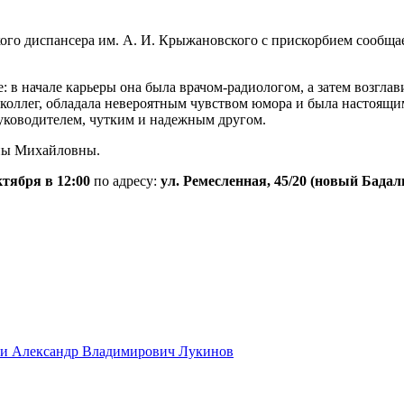
го диспансера им. А. И. Крыжановского с прискорбием сообщает
: в начале карьеры она была врачом-радиологом, а затем возгл
ю коллег, обладала невероятным чувством юмора и была настоя
уководителем, чутким и надежным другом.
ны Михайловны.
ктября в 12:00
по адресу:
ул. Ремесленная, 45/20 (новый Бадал
зни Александр Владимирович Лукинов