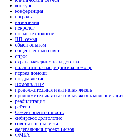
конкурс
конференция
награды
назначения
некролог
новые технологии
НП_семья
обмен опытом
общественный совет
опрос
охрана материнства и детства
паллиативная медицинская помощь
первая помощь
поздравление
Помощь ЛНР
продолжительная и активная жизнь
продолжительная и активная жизнь модернизация
реабилитация
рейтинг
Семейноцентричность
сибирское долголетие
советы специалиста
федеральный проект Вызов
ФМБА