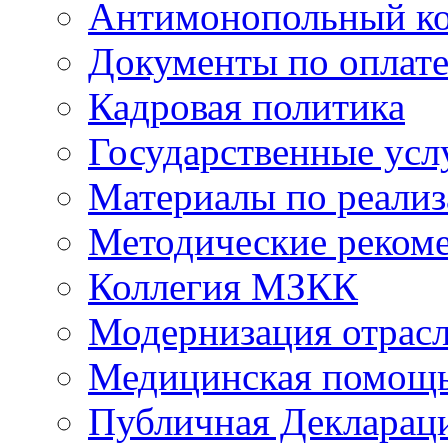
Антимонопольный к
Документы по оплате
Кадровая политика
Государственные усл
Материалы по реали
Методические реком
Коллегия МЗКК
Модернизация отрасл
Медицинская помощ
Публичная Деклараци