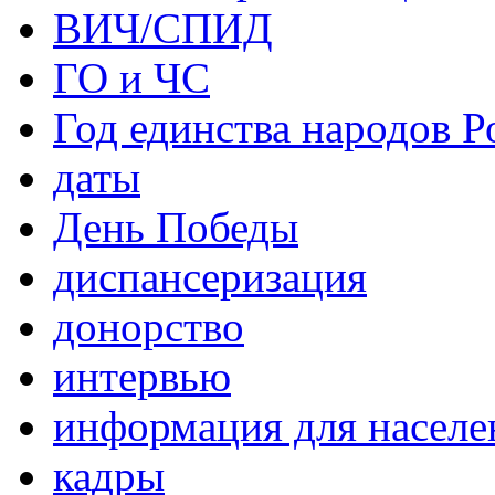
ВИЧ/СПИД
ГО и ЧС
Год единства народов Р
даты
День Победы
диспансеризация
донорство
интервью
информация для населе
кадры