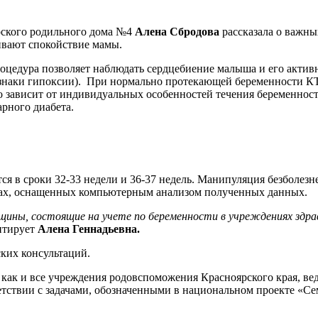
рского родильного дома №4
Алена Сбродова
рассказала о важны
чивают спокойствие мамы.
оцедура позволяет наблюдать сердцебиение малыша и его активно
изнаки гипоксии). При нормально протекающей беременности КТГ
то зависит от индивидуальных особенностей течения беременнос
рного диабета.
ся в сроки 32-33 недели и 36-37 недель. Манипуляция безболез
рах, оснащенных компьютерным анализом полученных данных.
щины, состоящие на учете по беременности в учреждениях здрав
ентирует
Алена Геннадьевна.
ких консультаций.
ак и все учреждения родовспоможения Красноярского края, вед
тствии с задачами, обозначенными в национальном проекте «Се