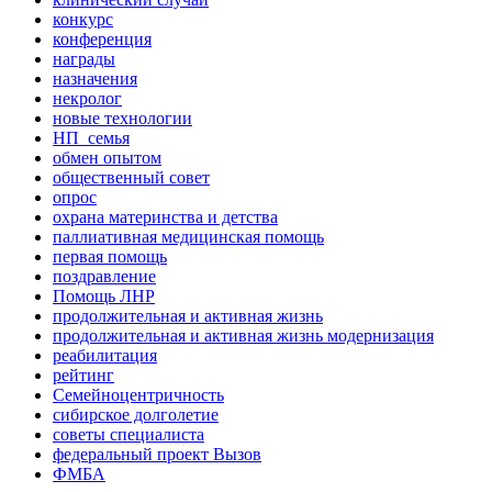
конкурс
конференция
награды
назначения
некролог
новые технологии
НП_семья
обмен опытом
общественный совет
опрос
охрана материнства и детства
паллиативная медицинская помощь
первая помощь
поздравление
Помощь ЛНР
продолжительная и активная жизнь
продолжительная и активная жизнь модернизация
реабилитация
рейтинг
Семейноцентричность
сибирское долголетие
советы специалиста
федеральный проект Вызов
ФМБА