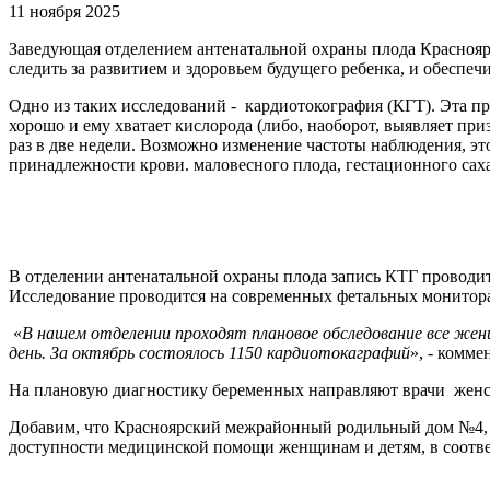
11 ноября 2025
Заведующая отделением антенатальной охраны плода Красноя
следить за развитием и здоровьем будущего ребенка, и обеспе
Одно из таких исследований - кардиотокография (КГТ). Эта пр
хорошо и ему хватает кислорода (либо, наоборот, выявляет пр
раз в две недели. Возможно изменение частоты наблюдения, э
принадлежности крови. маловесного плода, гестационного саха
В отделении антенатальной охраны плода запись КТГ проводит
Исследование проводится на современных фетальных монито
«
В нашем отделении проходят плановое обследование все жен
день. За октябрь состоялось 1150 кардиотокаграфий
», - комм
На плановую диагностику беременных направляют врачи женс
Добавим, что Красноярский межрайонный родильный дом №4, к
доступности медицинской помощи женщинам и детям, в соотве