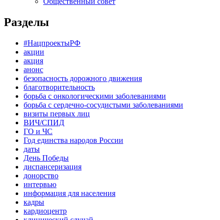
Общественный совет
Разделы
#НацпроектыРФ
акции
акция
анонс
безопасность дорожного движения
благотворительность
борьба с онкологическими заболеваниями
борьба с сердечно-сосудистыми заболеваниями
визиты первых лиц
ВИЧ/СПИД
ГО и ЧС
Год единства народов России
даты
День Победы
диспансеризация
донорство
интервью
информация для населения
кадры
кардиоцентр
клинический случай