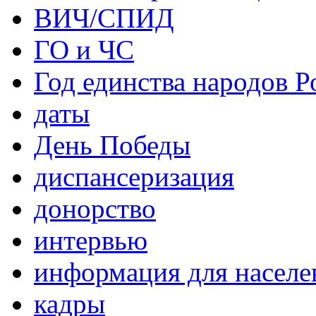
ВИЧ/СПИД
ГО и ЧС
Год единства народов Р
даты
День Победы
диспансеризация
донорство
интервью
информация для населе
кадры