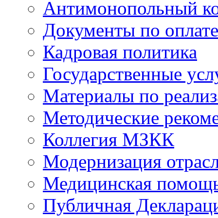
Антимонопольный к
Документы по оплате
Кадровая политика
Государственные усл
Материалы по реали
Методические реком
Коллегия МЗКК
Модернизация отрасл
Медицинская помощ
Публичная Деклараци