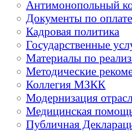
Антимонопольный к
Документы по оплате
Кадровая политика
Государственные усл
Материалы по реали
Методические реком
Коллегия МЗКК
Модернизация отрасл
Медицинская помощ
Публичная Деклараци