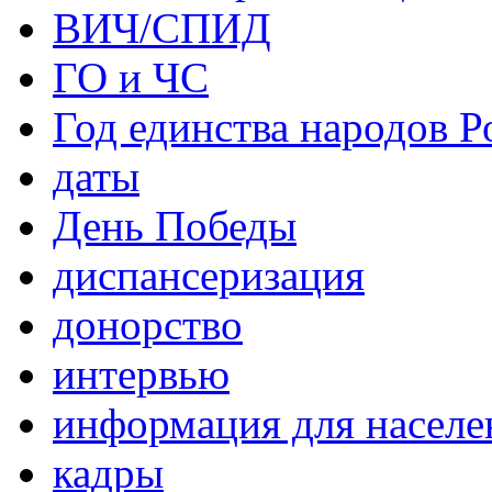
ВИЧ/СПИД
ГО и ЧС
Год единства народов Р
даты
День Победы
диспансеризация
донорство
интервью
информация для населе
кадры