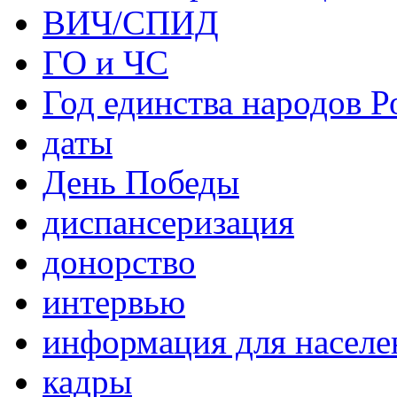
ВИЧ/СПИД
ГО и ЧС
Год единства народов Р
даты
День Победы
диспансеризация
донорство
интервью
информация для населе
кадры