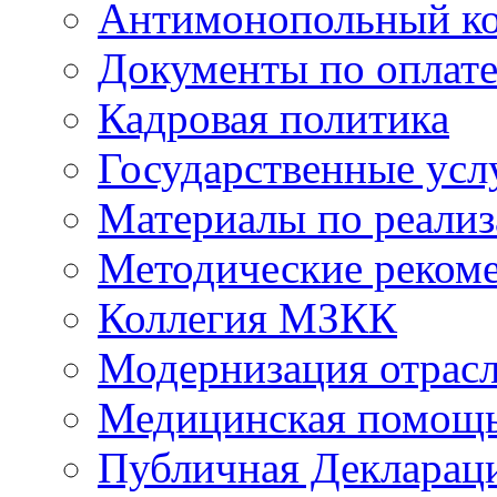
Антимонопольный к
Документы по оплате
Кадровая политика
Государственные усл
Материалы по реали
Методические реком
Коллегия МЗКК
Модернизация отрасл
Медицинская помощ
Публичная Деклараци