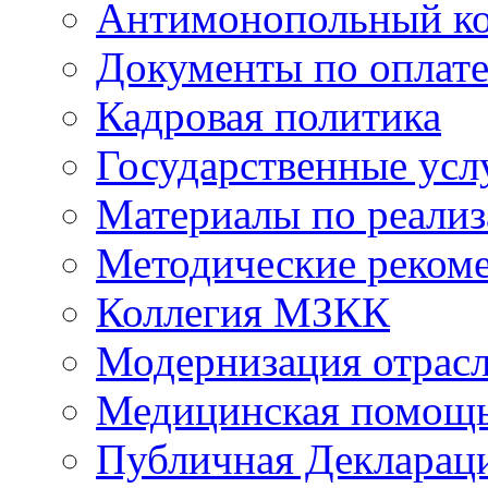
Антимонопольный к
Документы по оплате
Кадровая политика
Государственные усл
Материалы по реали
Методические реком
Коллегия МЗКК
Модернизация отрасл
Медицинская помощ
Публичная Деклараци