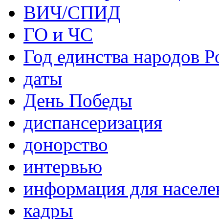
ВИЧ/СПИД
ГО и ЧС
Год единства народов Р
даты
День Победы
диспансеризация
донорство
интервью
информация для населе
кадры