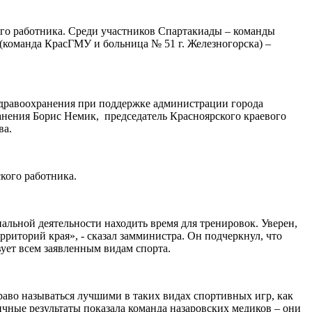
го работника. Среди участников Спартакиады – команды
(команда КрасГМУ и больница № 51 г. Железногорска) –
дравоохранения при поддержке администрации города
нения Борис Немик, председатель Красноярского краевого
ва.
кого работника.
льной деятельности находить время для тренировок. Уверен,
рриторий края», - сказал замминистра. Он подчеркнул, что
вует всем заявленным видам спорта.
во называться лучшими в таких видах спортивных игр, как
ичные результаты показала команда назаровских медиков – они