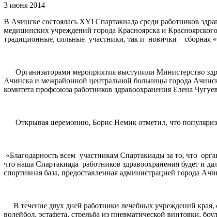
3 июня 2014
В Ачинске состоялась XYI Спартакиада среди работников здр
медицинских учреждений города Красноярска и Красноярского 
традиционные, сильные участники, так и новички – сборная «
Организаторами мероприятия выступили Министерство здрав
Ачинска и межрайонной центральной больницы города Ачинска
комитета профсоюза работников здравоохранения Елена Чугуев
Открывая церемонию, Борис Немик отметил, что популяризац
«Благодарность всем участникам Спартакиады за то, что орга
что наша Спартакиада работников здравоохранения будет и дал
спортивная база, предоставленная администрацией города Ачи
В течение двух дней работники лечебных учреждений края, с
волейбол, эстафета, стрельба из пневматической винтовки, бо