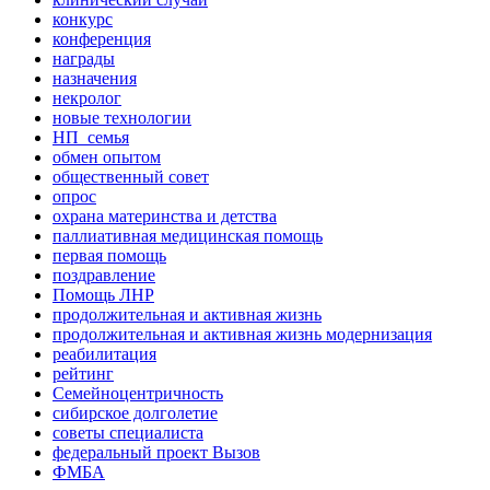
конкурс
конференция
награды
назначения
некролог
новые технологии
НП_семья
обмен опытом
общественный совет
опрос
охрана материнства и детства
паллиативная медицинская помощь
первая помощь
поздравление
Помощь ЛНР
продолжительная и активная жизнь
продолжительная и активная жизнь модернизация
реабилитация
рейтинг
Семейноцентричность
сибирское долголетие
советы специалиста
федеральный проект Вызов
ФМБА