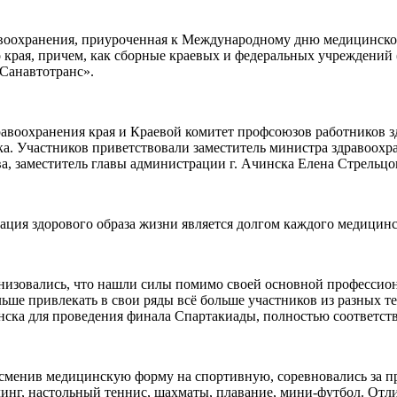
авоохранения, приуроченная к Международному дню медицинско
края, причем, как сборные краевых и федеральных учреждений 
Санавтотранс».
оохранения края и Краевой комитет профсоюзов работников з
. Участников приветствовали заместитель министра здравоохра
а, заместитель главы администрации г. Ачинска Елена Стрельцо
ия здорового образа жизни является долгом каждого медицинс
низовались, что нашли силы помимо своей основной профессиона
ьше привлекать в свои ряды всё больше участников из разных те
нска для проведения финала Спартакиады, полностью соответст
менив медицинскую форму на спортивную, соревновались за пра
улинг, настольный теннис, шахматы, плавание, мини-футбол. Отл