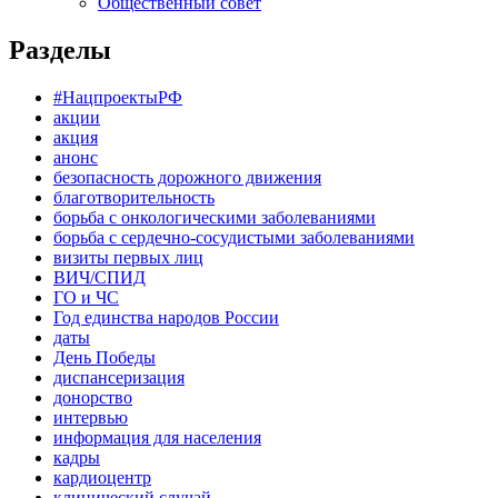
Общественный совет
Разделы
#НацпроектыРФ
акции
акция
анонс
безопасность дорожного движения
благотворительность
борьба с онкологическими заболеваниями
борьба с сердечно-сосудистыми заболеваниями
визиты первых лиц
ВИЧ/СПИД
ГО и ЧС
Год единства народов России
даты
День Победы
диспансеризация
донорство
интервью
информация для населения
кадры
кардиоцентр
клинический случай