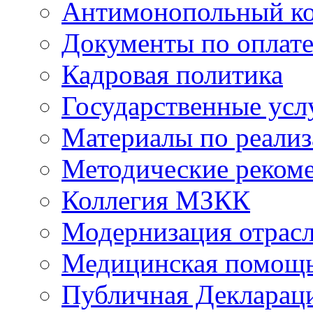
Антимонопольный к
Документы по оплате
Кадровая политика
Государственные усл
Материалы по реали
Методические реком
Коллегия МЗКК
Модернизация отрасл
Медицинская помощ
Публичная Деклараци