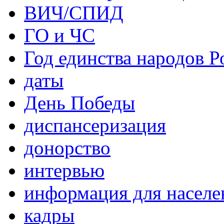
ВИЧ/СПИД
ГО и ЧС
Год единства народов Р
даты
День Победы
диспансеризация
донорство
интервью
информация для населе
кадры