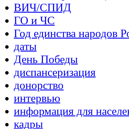
ВИЧ/СПИД
ГО и ЧС
Год единства народов Р
даты
День Победы
диспансеризация
донорство
интервью
информация для населе
кадры