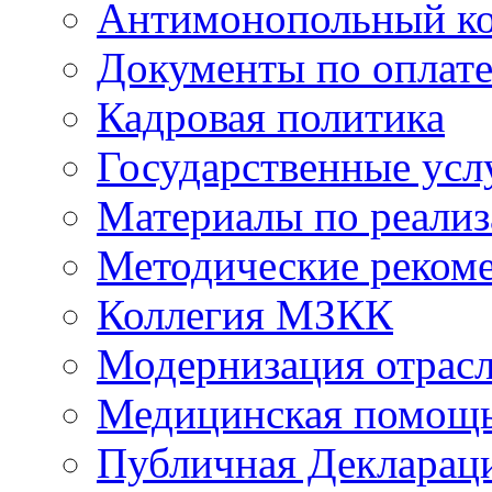
Антимонопольный к
Документы по оплате
Кадровая политика
Государственные усл
Материалы по реали
Методические реком
Коллегия МЗКК
Модернизация отрасл
Медицинская помощ
Публичная Деклараци