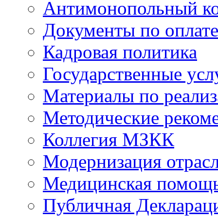
Антимонопольный к
Документы по оплате
Кадровая политика
Государственные усл
Материалы по реали
Методические реком
Коллегия МЗКК
Модернизация отрасл
Медицинская помощ
Публичная Деклараци