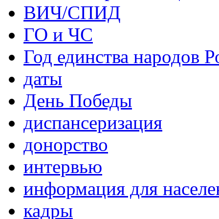
ВИЧ/СПИД
ГО и ЧС
Год единства народов Р
даты
День Победы
диспансеризация
донорство
интервью
информация для населе
кадры