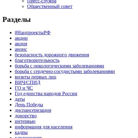
Пресс-служба
Общественный совет
Разделы
#НацпроектыРФ
акции
акция
анонс
безопасность дорожного движения
благотворительность
борьба с онкологическими заболеваниями
борьба с сердечно-сосудистыми заболеваниями
визиты первых лиц
ВИЧ/СПИД
ГО и ЧС
Год единства народов России
даты
День Победы
диспансеризация
донорство
интервью
информация для населения
кадры
кардиоцентр