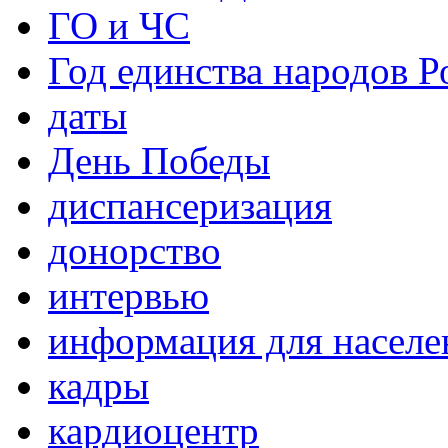
ГО и ЧС
Год единства народов Р
даты
День Победы
диспансеризация
донорство
интервью
информация для населе
кадры
кардиоцентр