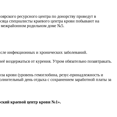
оярского ресурсного центра по донорству проведут в
есяца специалисты краевого центра крови побывают на
ом межрайонном родильном доме №5.
числе инфекционных и хронических заболеваний.
её воздержаться от курения. Утром обязательно позавтракать.
за крови (уровень гемоглобина, резус-принадлежность и
полнительный день отдыха с сохранением заработной платы за
рский краевой центр крови №1».