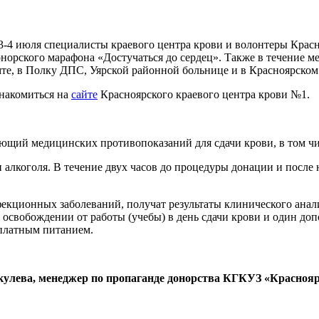
3-4 июля специалисты краевого центра крови и волонтеры Красн
орского марафона «Достучаться до сердец». Также в течение м
мте, в Полку ДПС, Уярской районной больнице и в Красноярск
накомиться на
сайте
Красноярского краевого центра крови №1.
меющий медицинских противопоказаний для сдачи крови, в том 
 алкоголя. В течение двух часов до процедуры донации и после н
екционных заболеваний, получат результаты клинического анали
б освобождении от работы (учебы) в день сдачи крови и один до
сплатным питанием.
акулева, менеджер по пропаганде донорства КГКУЗ «Красноя