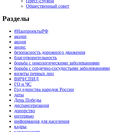
Пресс-служба
Общественный совет
Разделы
#НацпроектыРФ
акции
акция
анонс
безопасность дорожного движения
благотворительность
борьба с онкологическими заболеваниями
борьба с сердечно-сосудистыми заболеваниями
визиты первых лиц
ВИЧ/СПИД
ГО и ЧС
Год единства народов России
даты
День Победы
диспансеризация
донорство
интервью
информация для населения
кадры
кардиоцентр