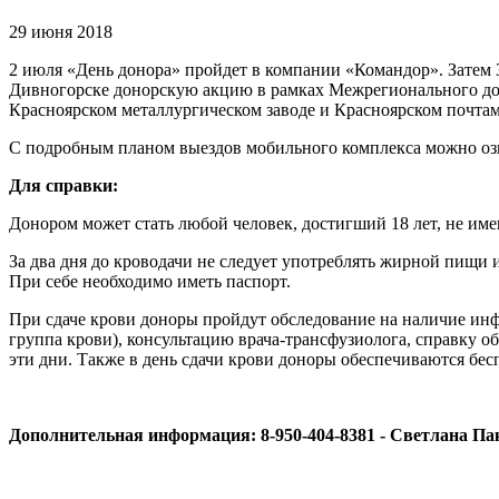
29 июня 2018
2 июля «День донора» пройдет в компании «Командор». Затем 
Дивногорске донорскую акцию в рамках Межрегионального дон
Красноярском металлургическом заводе и Красноярском почта
С подробным планом выездов мобильного комплекса можно оз
Для справки:
Донором может стать любой человек, достигший 18 лет, не и
За два дня до кроводачи не следует употреблять жирной пищи и
При себе необходимо иметь паспорт.
При сдаче крови доноры пройдут обследование на наличие инф
группа крови), консультацию врача-трансфузиолога, справку о
эти дни. Также в день сдачи крови доноры обеспечиваются бе
Дополнительная информация: 8-950-404-8381 - Светлана П