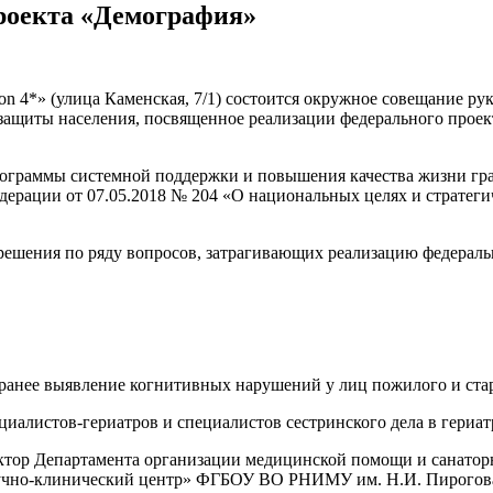
роекта «Демография»
lton 4*» (улица Каменская, 7/1) состоится окружное совещание 
 защиты населения, посвященное реализации федерального прое
рограммы системной поддержки и повышения качества жизни гра
рации от 07.05.2018 № 204 «О национальных целях и стратегич
решения по ряду вопросов, затрагивающих реализацию федерал
 ранее выявление когнитивных нарушений у лиц пожилого и стар
циалистов-гериатров и специалистов сестринского дела в гериат
ектор Департамента организации медицинской помощи и санаторно
аучно-клинический центр» ФГБОУ ВО РНИМУ им. Н.И. Пирогова