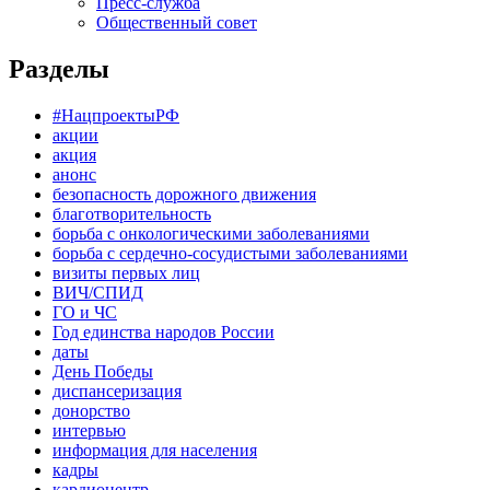
Пресс-служба
Общественный совет
Разделы
#НацпроектыРФ
акции
акция
анонс
безопасность дорожного движения
благотворительность
борьба с онкологическими заболеваниями
борьба с сердечно-сосудистыми заболеваниями
визиты первых лиц
ВИЧ/СПИД
ГО и ЧС
Год единства народов России
даты
День Победы
диспансеризация
донорство
интервью
информация для населения
кадры
кардиоцентр