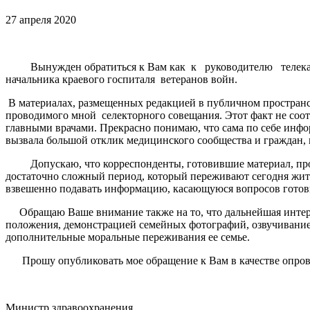
27 апреля 2020
Вынужден обратиться к Вам как к руководителю телеканала
начальника краевого госпиталя ветеранов войн.
В материалах, размещенных редакцией в публичном пространс
проводимого мной селекторного совещания. Этот факт не соотв
главными врачами. Прекрасно понимаю, что сама по себе инфор
вызвала большой отклик медицинского сообщества и граждан, 
Допускаю, что корреспонденты, готовившие материал, прост
достаточно сложный период, который переживают сегодня жите
взвешенно подавать информацию, касающуюся вопросов готов
Обращаю Ваше внимание также на то, что дальнейшая интерпр
положения, демонстрацией семейных фотографий, озвучиванием
дополнительные моральные переживания ее семье.
Прошу опубликовать мое обращение к Вам в качестве опрове
Министр здравоохранения