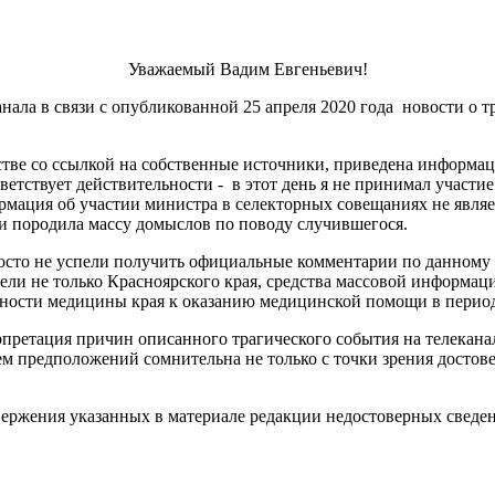
Уважаемый Вадим Евгеньевич!
 в связи с опубликованной 25 апреля 2020 года новости о т
тве со ссылкой на собственные источники, приведена информац
етствует действительности - в этот день я не принимал участи
мация об участии министра в селекторных совещаниях не являет
и породила массу домыслов по поводу случившегося.
о не успели получить официальные комментарии по данному п
ли не только Красноярского края, средства массовой информаци
ности медицины края к оказанию медицинской помощи в период
етация причин описанного трагического события на телеканале
 предположений сомнительна не только с точки зрения достове
ржения указанных в материале редакции недостоверных сведен