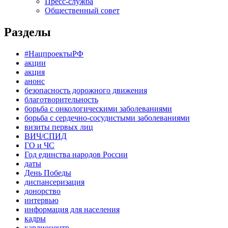
Пресс-служба
Общественный совет
Разделы
#НацпроектыРФ
акции
акция
анонс
безопасность дорожного движения
благотворительность
борьба с онкологическими заболеваниями
борьба с сердечно-сосудистыми заболеваниями
визиты первых лиц
ВИЧ/СПИД
ГО и ЧС
Год единства народов России
даты
День Победы
диспансеризация
донорство
интервью
информация для населения
кадры
кардиоцентр