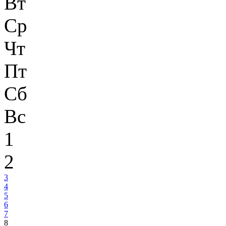
Вт
Ср
Чт
Пт
Сб
Вс
1
2
3
4
5
6
7
8