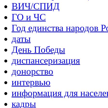
ВИЧ/СПИД
ГО и ЧС
Год единства народов Р
даты
День Победы
диспансеризация
донорство
интервью
информация для населе
кадры