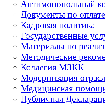
Антимонопольный к
Документы по оплате
Кадровая политика
Государственные усл
Материалы по реали
Методические реком
Коллегия МЗКК
Модернизация отрасл
Медицинская помощ
Публичная Деклараци