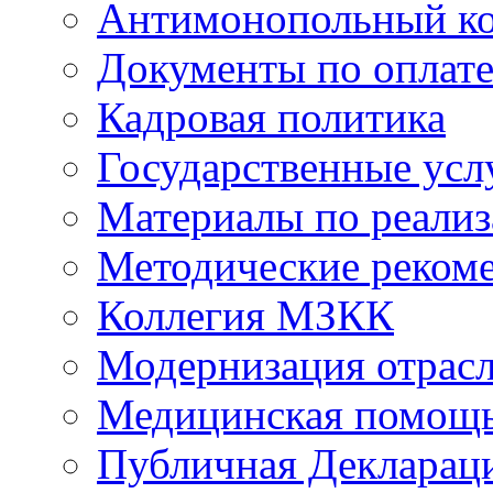
Антимонопольный к
Документы по оплате
Кадровая политика
Государственные усл
Материалы по реали
Методические реком
Коллегия МЗКК
Модернизация отрасл
Медицинская помощ
Публичная Деклараци