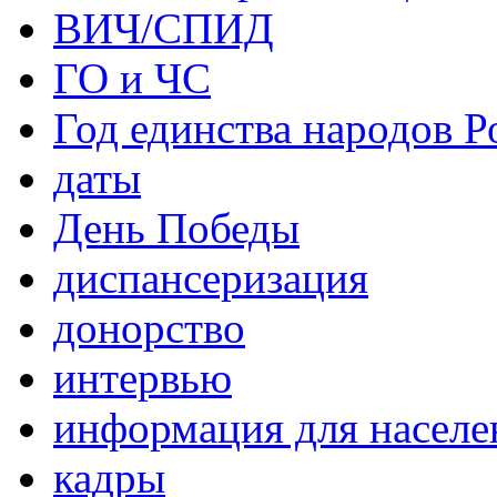
ВИЧ/СПИД
ГО и ЧС
Год единства народов Р
даты
День Победы
диспансеризация
донорство
интервью
информация для населе
кадры