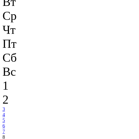
Вт
Ср
Чт
Пт
Сб
Вс
1
2
3
4
5
6
7
8