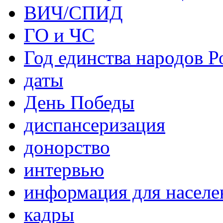
ВИЧ/СПИД
ГО и ЧС
Год единства народов Р
даты
День Победы
диспансеризация
донорство
интервью
информация для населе
кадры