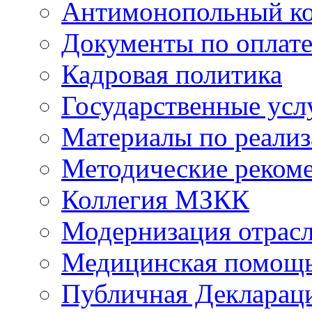
Антимонопольный к
Документы по оплате
Кадровая политика
Государственные усл
Материалы по реали
Методические реком
Коллегия МЗКК
Модернизация отрасл
Медицинская помощ
Публичная Деклараци