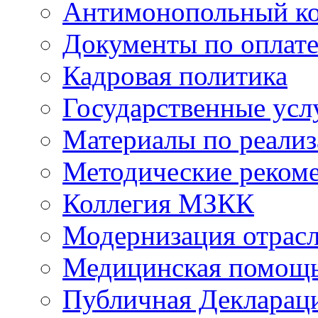
Антимонопольный к
Документы по оплате
Кадровая политика
Государственные усл
Материалы по реали
Методические реком
Коллегия МЗКК
Модернизация отрасл
Медицинская помощ
Публичная Деклараци