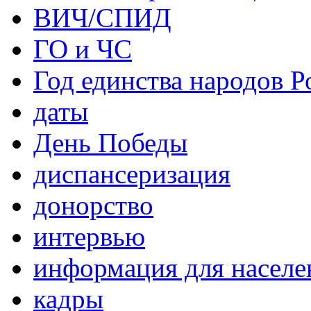
ВИЧ/СПИД
ГО и ЧС
Год единства народов Р
даты
День Победы
диспансеризация
донорство
интервью
информация для населе
кадры