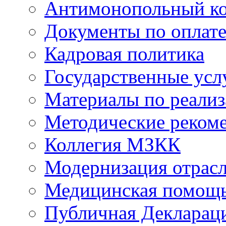
Антимонопольный к
Документы по оплате
Кадровая политика
Государственные усл
Материалы по реали
Методические реком
Коллегия МЗКК
Модернизация отрасл
Медицинская помощ
Публичная Деклараци