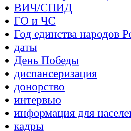
ВИЧ/СПИД
ГО и ЧС
Год единства народов Р
даты
День Победы
диспансеризация
донорство
интервью
информация для населе
кадры