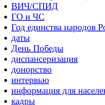
ВИЧ/СПИД
ГО и ЧС
Год единства народов Р
даты
День Победы
диспансеризация
донорство
интервью
информация для населе
кадры