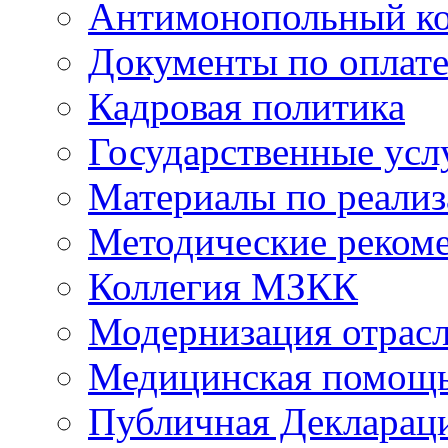
Антимонопольный к
Документы по оплате
Кадровая политика
Государственные усл
Материалы по реали
Методические реком
Коллегия МЗКК
Модернизация отрасл
Медицинская помощ
Публичная Деклараци