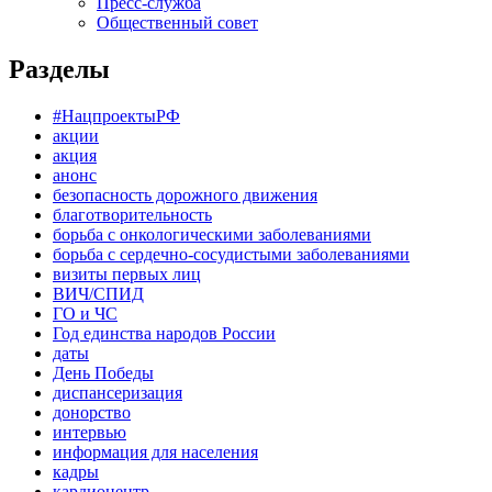
Пресс-служба
Общественный совет
Разделы
#НацпроектыРФ
акции
акция
анонс
безопасность дорожного движения
благотворительность
борьба с онкологическими заболеваниями
борьба с сердечно-сосудистыми заболеваниями
визиты первых лиц
ВИЧ/СПИД
ГО и ЧС
Год единства народов России
даты
День Победы
диспансеризация
донорство
интервью
информация для населения
кадры
кардиоцентр