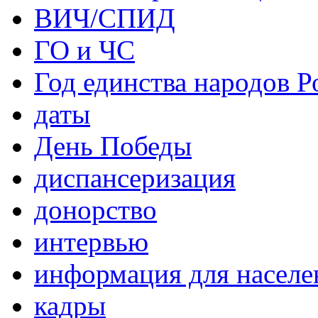
ВИЧ/СПИД
ГО и ЧС
Год единства народов Р
даты
День Победы
диспансеризация
донорство
интервью
информация для населе
кадры