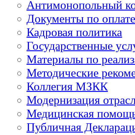
Антимонопольный к
Документы по оплате
Кадровая политика
Государственные усл
Материалы по реали
Методические реком
Коллегия МЗКК
Модернизация отрасл
Медицинская помощ
Публичная Деклараци