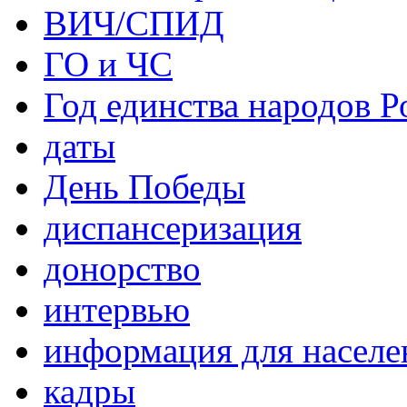
ВИЧ/СПИД
ГО и ЧС
Год единства народов Р
даты
День Победы
диспансеризация
донорство
интервью
информация для населе
кадры