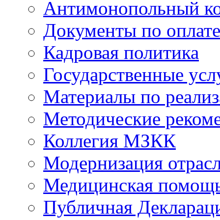
Антимонопольный к
Документы по оплате
Кадровая политика
Государственные усл
Материалы по реали
Методические реком
Коллегия МЗКК
Модернизация отрасл
Медицинская помощ
Публичная Деклараци