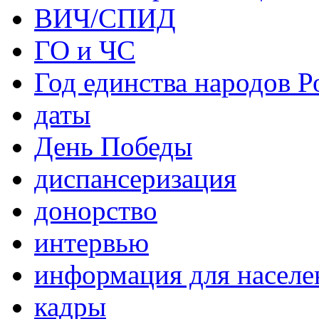
ВИЧ/СПИД
ГО и ЧС
Год единства народов Р
даты
День Победы
диспансеризация
донорство
интервью
информация для населе
кадры