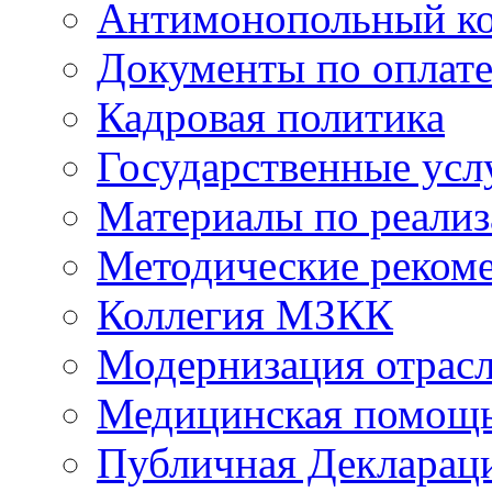
Антимонопольный к
Документы по оплате
Кадровая политика
Государственные усл
Материалы по реали
Методические реком
Коллегия МЗКК
Модернизация отрасл
Медицинская помощ
Публичная Деклараци