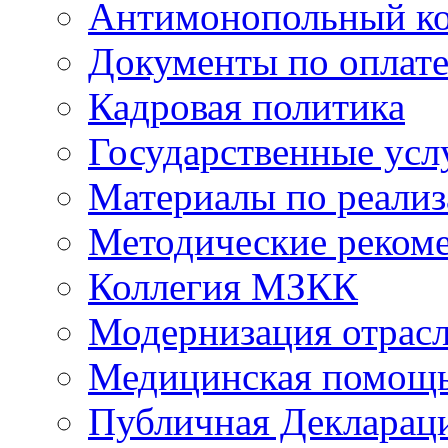
Антимонопольный к
Документы по оплате
Кадровая политика
Государственные усл
Материалы по реали
Методические реком
Коллегия МЗКК
Модернизация отрасл
Медицинская помощ
Публичная Деклараци