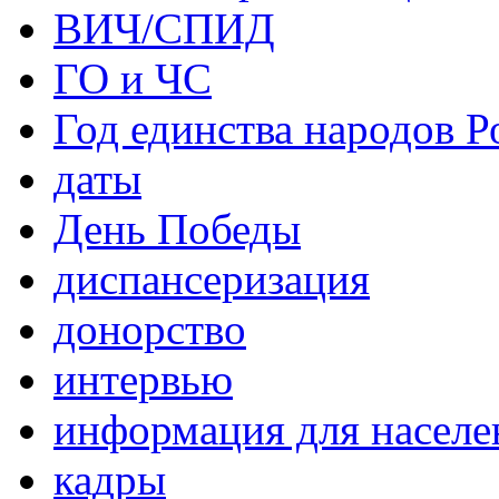
ВИЧ/СПИД
ГО и ЧС
Год единства народов Р
даты
День Победы
диспансеризация
донорство
интервью
информация для населе
кадры