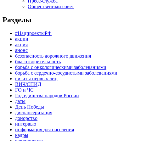
Пресс-служба
Общественный совет
Разделы
#НацпроектыРФ
акции
акция
анонс
безопасность дорожного движения
благотворительность
борьба с онкологическими заболеваниями
борьба с сердечно-сосудистыми заболеваниями
визиты первых лиц
ВИЧ/СПИД
ГО и ЧС
Год единства народов России
даты
День Победы
диспансеризация
донорство
интервью
информация для населения
кадры
кардиоцентр