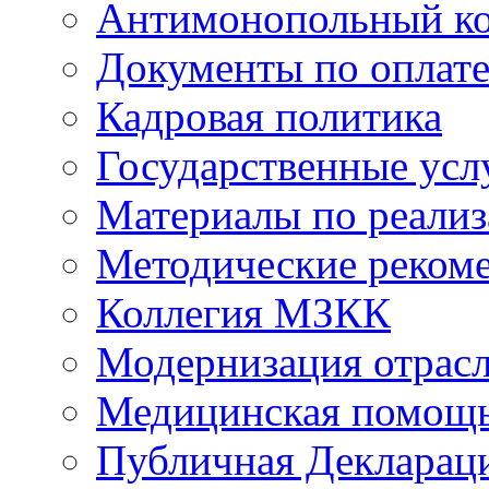
Антимонопольный к
Документы по оплате
Кадровая политика
Государственные усл
Материалы по реали
Методические реком
Коллегия МЗКК
Модернизация отрасл
Медицинская помощ
Публичная Деклараци