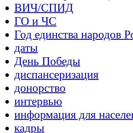
ВИЧ/СПИД
ГО и ЧС
Год единства народов Р
даты
День Победы
диспансеризация
донорство
интервью
информация для населе
кадры