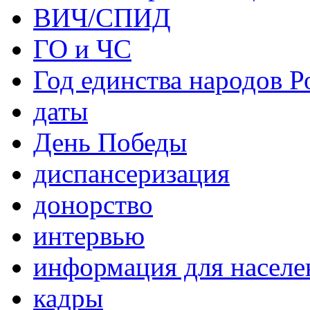
ВИЧ/СПИД
ГО и ЧС
Год единства народов Р
даты
День Победы
диспансеризация
донорство
интервью
информация для населе
кадры