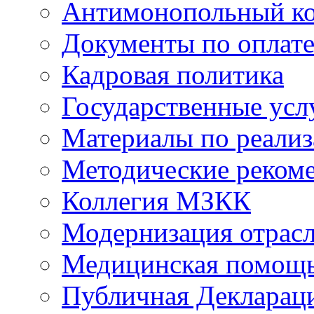
Антимонопольный к
Документы по оплате
Кадровая политика
Государственные усл
Материалы по реали
Методические реком
Коллегия МЗКК
Модернизация отрасл
Медицинская помощ
Публичная Деклараци