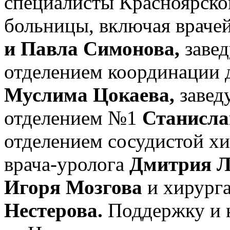
специалисты Красноярско
больницы, включая враче
и Павла Симонова,
заве
отделением координации д
Муслима Цокаева,
завед
отделением №1
Станисла
отделением сосудистой х
врача-уролога
Дмитрия Л
Игоря Мозгова
и хирурга
Нестерова.
Поддержку и к