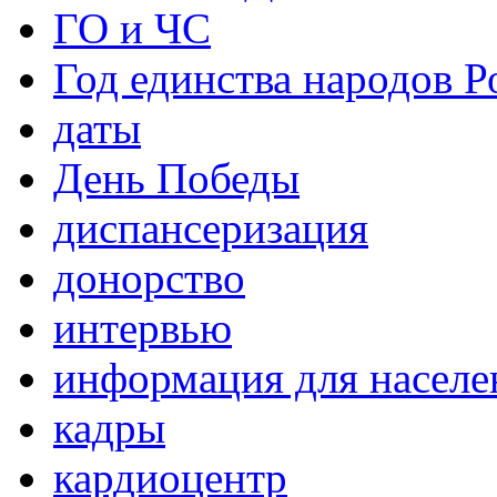
ГО и ЧС
Год единства народов Р
даты
День Победы
диспансеризация
донорство
интервью
информация для населе
кадры
кардиоцентр