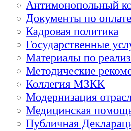
Антимонопольный к
Документы по оплате
Кадровая политика
Государственные усл
Материалы по реали
Методические реком
Коллегия МЗКК
Модернизация отрасл
Медицинская помощ
Публичная Деклараци