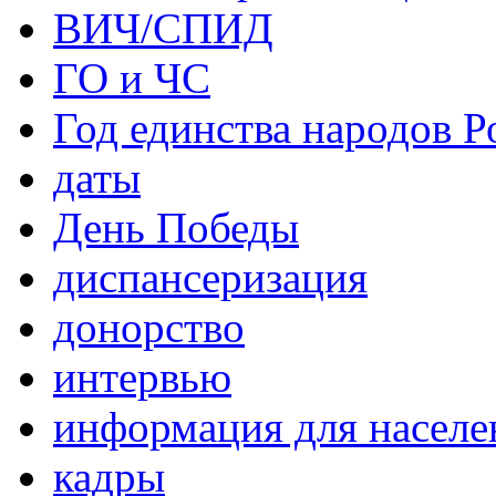
ВИЧ/СПИД
ГО и ЧС
Год единства народов Р
даты
День Победы
диспансеризация
донорство
интервью
информация для населе
кадры