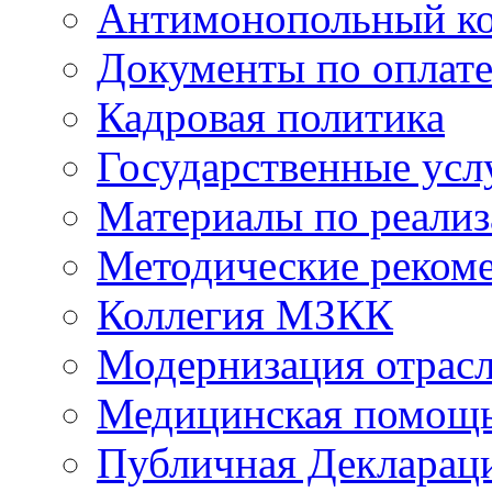
Антимонопольный к
Документы по оплате
Кадровая политика
Государственные усл
Материалы по реали
Методические реком
Коллегия МЗКК
Модернизация отрасл
Медицинская помощ
Публичная Деклараци