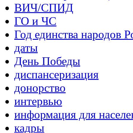
ВИЧ/СПИД
ГО и ЧС
Год единства народов Р
даты
День Победы
диспансеризация
донорство
интервью
информация для населе
кадры