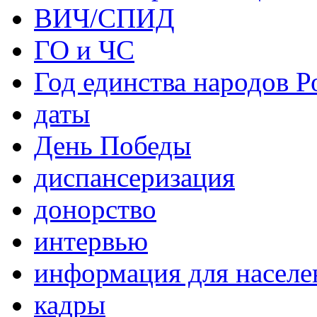
ВИЧ/СПИД
ГО и ЧС
Год единства народов Р
даты
День Победы
диспансеризация
донорство
интервью
информация для населе
кадры