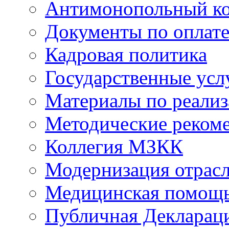
Антимонопольный к
Документы по оплате
Кадровая политика
Государственные усл
Материалы по реали
Методические реком
Коллегия МЗКК
Модернизация отрасл
Медицинская помощ
Публичная Деклараци