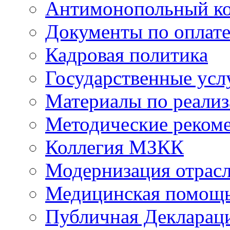
Антимонопольный к
Документы по оплате
Кадровая политика
Государственные усл
Материалы по реали
Методические реком
Коллегия МЗКК
Модернизация отрасл
Медицинская помощ
Публичная Деклараци