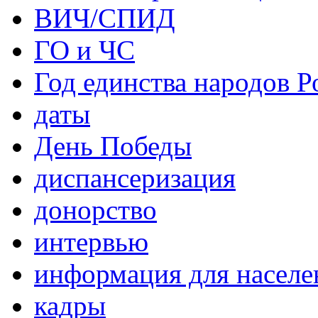
ВИЧ/СПИД
ГО и ЧС
Год единства народов Р
даты
День Победы
диспансеризация
донорство
интервью
информация для населе
кадры