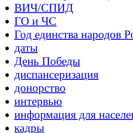
ВИЧ/СПИД
ГО и ЧС
Год единства народов Р
даты
День Победы
диспансеризация
донорство
интервью
информация для населе
кадры