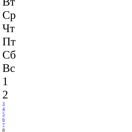
Вт
Ср
Чт
Пт
Сб
Вс
1
2
3
4
5
6
7
8