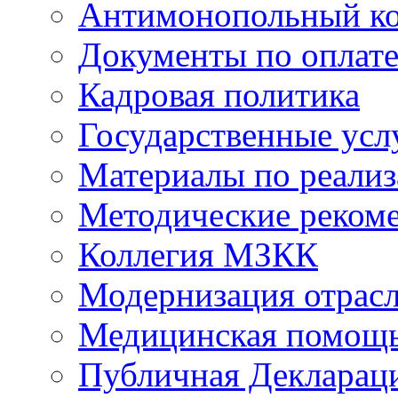
Антимонопольный к
Документы по оплате
Кадровая политика
Государственные усл
Материалы по реали
Методические реком
Коллегия МЗКК
Модернизация отрасл
Медицинская помощ
Публичная Деклараци