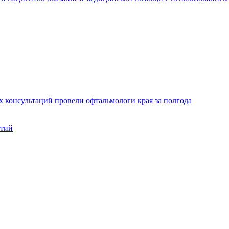
х консультаций провели офтальмологи края за полгода
нтий