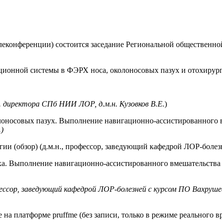
телеконференции) состоится заседание Региональной общественн
ационной системы в ФЭРХ носа, околоносовых пазух и отохирур
. директора СПб НИИ ЛОР, д.м.н. Кузовков В.Е.
)
лоносовых пазух. Выполнение навигационно-ассистированного в
)
 (обзор) (д.м.н., профессор, заведующий кафедрой ЛОР-болез
ха. Выполнение навигационно-ассистированного вмешательства 
фессор, заведующий кафедрой ЛОР-болезней с курсом ПО Вахрушев
на платформе pruffme (без записи, только в режиме реального в