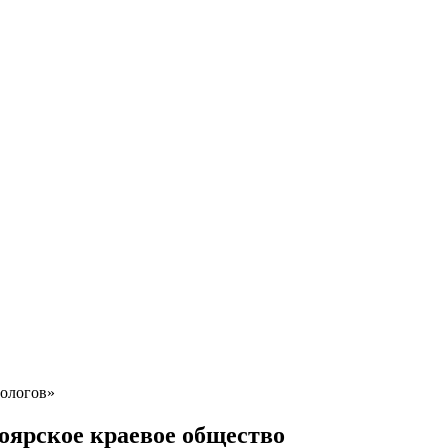
гологов»
оярское краевое общество