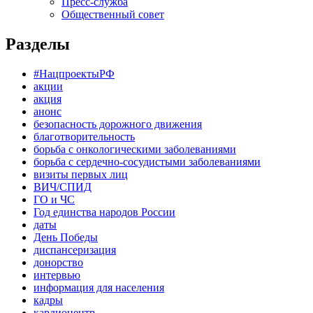
Пресс-служба
Общественный совет
Разделы
#НацпроектыРФ
акции
акция
анонс
безопасность дорожного движения
благотворительность
борьба с онкологическими заболеваниями
борьба с сердечно-сосудистыми заболеваниями
визиты первых лиц
ВИЧ/СПИД
ГО и ЧС
Год единства народов России
даты
День Победы
диспансеризация
донорство
интервью
информация для населения
кадры
кардиоцентр