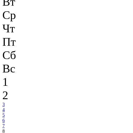
Вт
Ср
Чт
Пт
Сб
Вс
1
2
3
4
5
6
7
8