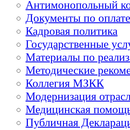
Антимонопольный к
Документы по оплате
Кадровая политика
Государственные усл
Материалы по реали
Методические реком
Коллегия МЗКК
Модернизация отрасл
Медицинская помощ
Публичная Деклараци