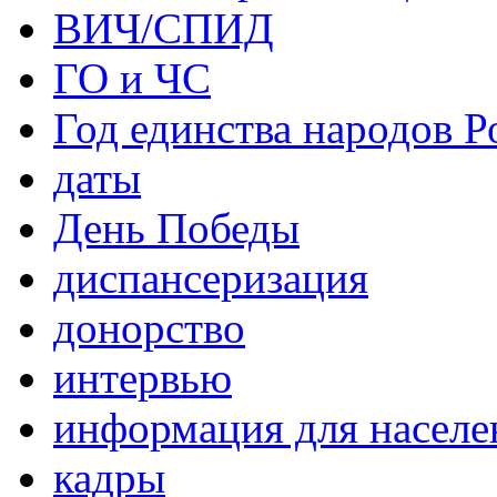
ВИЧ/СПИД
ГО и ЧС
Год единства народов Р
даты
День Победы
диспансеризация
донорство
интервью
информация для населе
кадры