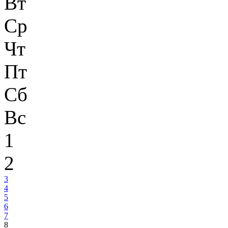
Вт
Ср
Чт
Пт
Сб
Вс
1
2
3
4
5
6
7
8