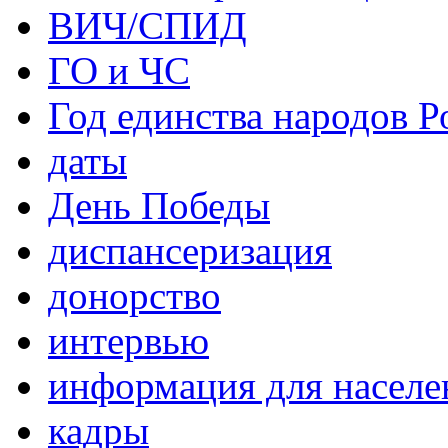
ВИЧ/СПИД
ГО и ЧС
Год единства народов Р
даты
День Победы
диспансеризация
донорство
интервью
информация для населе
кадры