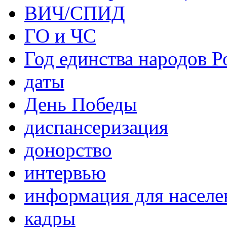
ВИЧ/СПИД
ГО и ЧС
Год единства народов Р
даты
День Победы
диспансеризация
донорство
интервью
информация для населе
кадры