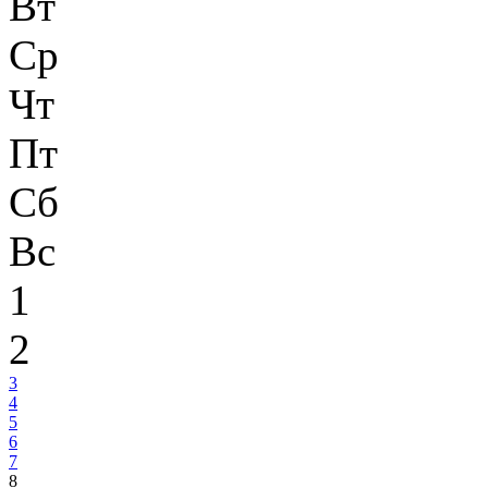
Вт
Ср
Чт
Пт
Сб
Вс
1
2
3
4
5
6
7
8