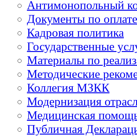
Антимонопольный к
Документы по оплате
Кадровая политика
Государственные усл
Материалы по реали
Методические реком
Коллегия МЗКК
Модернизация отрасл
Медицинская помощ
Публичная Деклараци