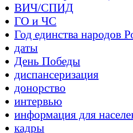
ВИЧ/СПИД
ГО и ЧС
Год единства народов Р
даты
День Победы
диспансеризация
донорство
интервью
информация для населе
кадры