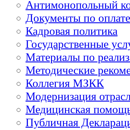
Антимонопольный к
Документы по оплате
Кадровая политика
Государственные усл
Материалы по реали
Методические реком
Коллегия МЗКК
Модернизация отрасл
Медицинская помощ
Публичная Деклараци