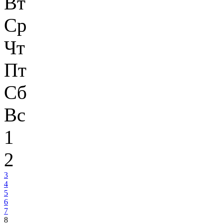
Вт
Ср
Чт
Пт
Сб
Вс
1
2
3
4
5
6
7
8