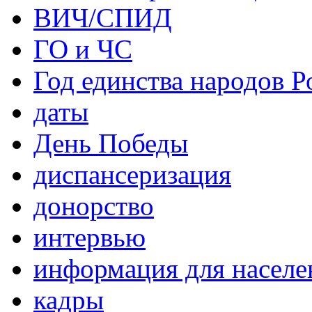
ВИЧ/СПИД
ГО и ЧС
Год единства народов Р
даты
День Победы
диспансеризация
донорство
интервью
информация для населе
кадры