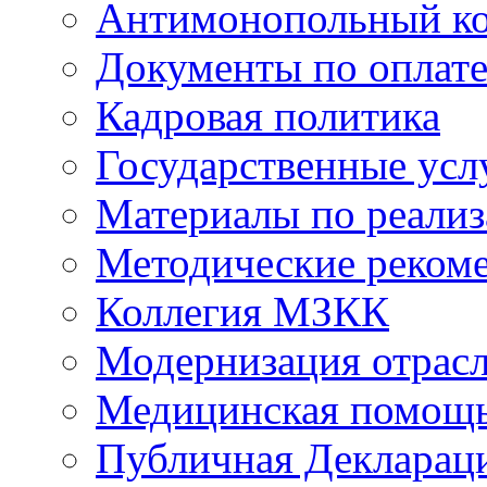
Антимонопольный к
Документы по оплате
Кадровая политика
Государственные усл
Материалы по реали
Методические реком
Коллегия МЗКК
Модернизация отрасл
Медицинская помощ
Публичная Деклараци