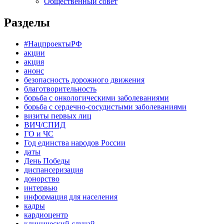
Общественный совет
Разделы
#НацпроектыРФ
акции
акция
анонс
безопасность дорожного движения
благотворительность
борьба с онкологическими заболеваниями
борьба с сердечно-сосудистыми заболеваниями
визиты первых лиц
ВИЧ/СПИД
ГО и ЧС
Год единства народов России
даты
День Победы
диспансеризация
донорство
интервью
информация для населения
кадры
кардиоцентр
клинический случай