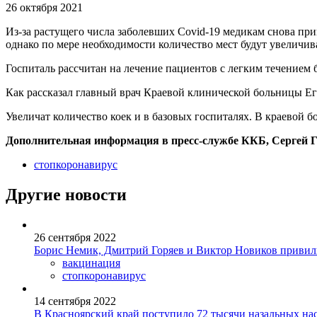
26 октября 2021
Из-за растущего числа заболевших Covid-19 медикам снова при
однако по мере необходимости количество мест будут увеличив
Госпиталь рассчитан на лечение пациентов с легким течением 
Как рассказал главный врач Краевой клинической больницы Его
Увеличат количество коек и в базовых госпиталях. В краевой б
Дополнительная информация в пресс-службе ККБ, Сергей Го
стопкоронавирус
Другие новости
26 сентября 2022
Борис Немик, Дмитрий Горяев и Виктор Новиков привил
вакцинация
стопкоронавирус
14 сентября 2022
В Красноярский край поступило 72 тысячи назальных на