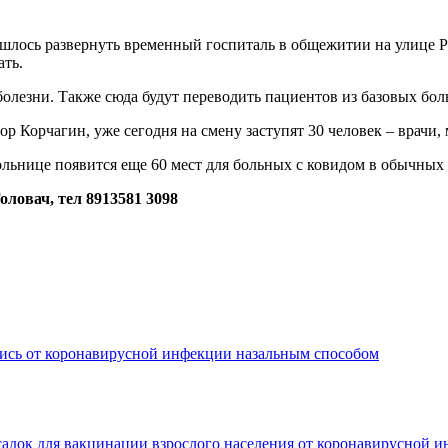
шлось развернуть временный госпиталь в общежитии на улице Ро
ать.
болезни. Также сюда будут переводить пациентов из базовых бол
р Корчагин, уже сегодня на смену заступят 30 человек – врачи
ольнице появится еще 60 мест для больных с ковидом в обычных 
ловач, тел 8913581 3098
ись от коронавирусной инфекции назальным способом
садок для вакцинации взрослого населения от коронавирусной 