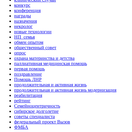
конкурс
конференция
награды
назначения
некролог
новые технологии
НП_семья
обмен опытом
общественный совет
опрос
охрана материнства и детства
паллиативная медицинская помощь
первая помощь
поздравление
Помощь ЛНР
продолжительная и активная жизнь
продолжительная и активная жизнь модернизация
реабилитация
рейтинг
Семейноцентричность
сибирское долголетие
советы специалиста
федеральный проект Вызов
ФМБА