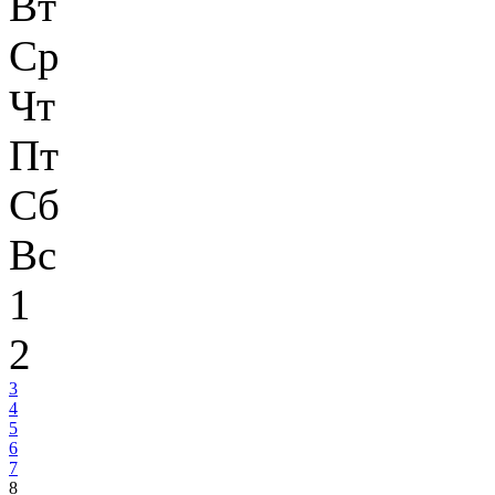
Вт
Ср
Чт
Пт
Сб
Вс
1
2
3
4
5
6
7
8