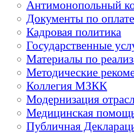
Антимонопольный к
Документы по оплате
Кадровая политика
Государственные усл
Материалы по реали
Методические реком
Коллегия МЗКК
Модернизация отрасл
Медицинская помощ
Публичная Деклараци