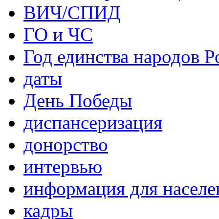
ВИЧ/СПИД
ГО и ЧС
Год единства народов Р
даты
День Победы
диспансеризация
донорство
интервью
информация для населе
кадры