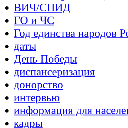
ВИЧ/СПИД
ГО и ЧС
Год единства народов Р
даты
День Победы
диспансеризация
донорство
интервью
информация для населе
кадры