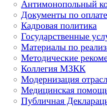
Антимонопольный к
Документы по оплате
Кадровая политика
Государственные усл
Материалы по реали
Методические реком
Коллегия МЗКК
Модернизация отрасл
Медицинская помощ
Публичная Деклараци