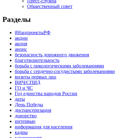
Пресс-служба
Общественный совет
Разделы
#НацпроектыРФ
акции
акция
анонс
безопасность дорожного движения
благотворительность
борьба с онкологическими заболеваниями
борьба с сердечно-сосудистыми заболеваниями
визиты первых лиц
ВИЧ/СПИД
ГО и ЧС
Год единства народов России
даты
День Победы
диспансеризация
донорство
интервью
информация для населения
кадры
кардиоцентр